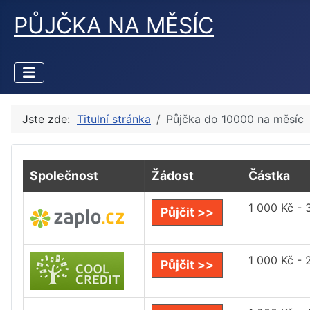
PŮJČKA NA MĚSÍC
Jste zde:
Titulní stránka
Půjčka do 10000 na měsíc
Společnost
Žádost
Částka
1 000 Kč - 
Půjčit >>
1 000 Kč - 
Půjčit >>