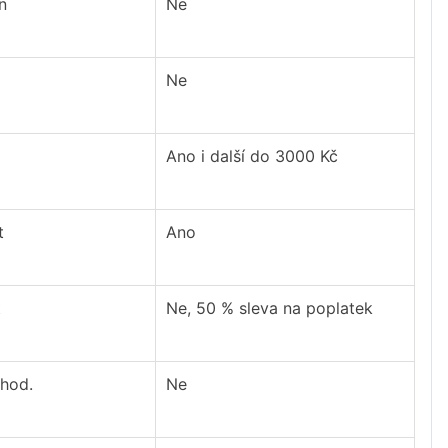
n
Ne
Ne
Ano i další do 3000 Kč
t
Ano
t
Ne, 50 % sleva na poplatek
 hod.
Ne