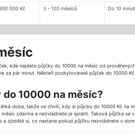
 800 000 Kč
3 - 120 měsíců
Do 10 minu
měsíc
jček, kde najdete půjčky do 10000 na měsíc od prověřenýc
ne za pár minut. Někteří poskytovatelé půjček do 10000 Kč
ky do 10000 na měsíc?
átká doba, takže ve chvíli, kdy si půjcku do 10000 Kč na měs
a měsíc zdarma a nezvládnete je splatit. Taková půjčka se
 a zjistětě si, co nastane pokud půjčku nezvládnete v doml