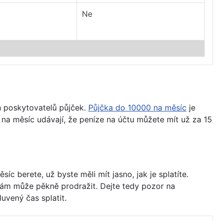
t
Ne
h poskytovatelů půjček.
Půjčka do 10000 na měsíc
je
 na měsíc udávají, že peníze na účtu můžete mít už za 15
íc berete, už byste měli mít jasno, jak je splatíte.
 vám může pěkně prodražit. Dejte tedy pozor na
uvený čas splatit.